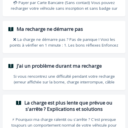
💳 Payer par Carte Bancaire (Sans contact) Vous pouvez
recharger votre véhicule sans inscription et sans badge sur
toutes nos bornes Rapide et Ultra-rapide. 🚀 Étapes pour
lancer la charge : Branchez le connecteur à votre véhicule.
Présentez votre carte bancaire (ou smartphone/montre) sur
Ma recharge ne démarre pas
le terminal de paiement de la borne. Patientez une dizaine de
secondes : la communication s'établit et la charge démarre.
❌ La charge ne démarre pas ? Pas de panique ! Voici les
⚠️ À savoir avant de payer : *Fidélité :
points à vérifier en 1 minute : 1. Les bons réflexes Enfoncez
bien le connecteur : Poussez fermement jusqu'au "clic" de
verrouillage. Vérifiez la prise : Assurez-vous que rien
n'obstrue le branchement (poussière, clapet). Relancez via
J’ai un problème durant ma recharge
l'app : Stoppez et redémarrez la session sur votre téléphone.
2. Votre compte est-il à jour ? (Point critique) Si votre dernier
Si vous rencontrez une difficulté pendant votre recharge
paiement a échoué (solde ins
(erreur affichée sur la borne, charge interrompue, câble
bloqué, etc.), pas d’inquiétude : notre équipe support est là
pour vous aider. 👉 Appelez directement le numéro du
support indiqué : Sur la borne en station (autocollant ou
La charge est plus lente que prévue ou
écran de la borne) Dans l’application Le Plein, en haut à
s'arrête ? Explications et solutions
droite de l’écran de recharge ![]
(https://storage.crisp.chat/users/helpdesk/website/-/8/4/1/6/8
⚡ Pourquoi ma charge ralentit ou s'arrête ? C'est presque
4163edd47145800/capture-decran-2025-09-02-a
toujours un comportement normal de votre véhicule pour