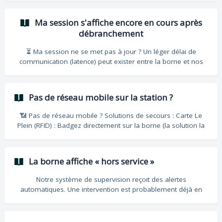
km Éco (22 kW) ~20 km ~65 km ~130 km Rapide (50 kW) ~50
km ~150 km ~290 km Ultra (150 kW) ~150 km ~300 km
Ma session s'affiche encore en cours après
Batterie pleine 🌡️ Ce qui peut ralentir votre charge : Le froid
débranchement
ou la canicule : La batterie se protège
⏳ Ma session ne se met pas à jour ? Un léger délai de
communication (latence) peut exister entre la borne et nos
serveurs. La mise à jour de votre session dans l'application
peut prendre de quelques secondes à quelques minutes.
Que faire ? Patientez 2 à 5 minutes : Le signal réseau peut
Pas de réseau mobile sur la station ?
mettre un peu de temps à remonter. Relancez l'appli :
Fermez-la complètement et rouvrez-la pour forcer
📶 Pas de réseau mobile ? Solutions de secours : Carte Le
l'actualisation. Après 10 minutes : Si la session semble
Plein (RFID) : Badgez directement sur la borne (la solution la
toujours bloquée, c
plus fiable). Carte Bancaire : Payez en sans contact sur les
bornes Rapide et Ultra. Wi-Fi du magasin : Connectez-vous au
réseau gratuit (ex: Decathlon) pour utiliser l'appli. 💡 Conseil :
La borne affiche « hors service »
Si vous rechargez souvent en zone blanche, commandez
votre carte physique Le Plein.
Notre système de supervision reçoit des alertes
automatiques. Une intervention est probablement déjà en
cours de planification. En attendant Essayez une autre borne
sur la même station. Vérifiez la disponibilité dans
l'application. Signalez le problème (nom de station, numéro