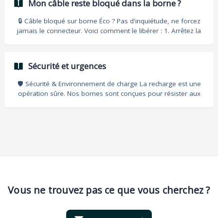
Mon câble reste bloqué dans la borne ?
de borne, message d'erreur). Contact : chat, téléphone en
station, ou support@leplein.fr.
🔒 Câble bloqué sur borne Éco ? Pas d'inquiétude, ne forcez
jamais le connecteur. Voici comment le libérer : 1. Arrêtez la
session Assurez-vous que la charge est bien stoppée via
votre moyen de paiement : Badge / CB : Repassez la carte
sur le lecteur. Appli / QR Code : Appuyez sur "Arrêter la
Sécurité et urgences
charge". Attendez 20 secondes avant de tirer. 2.
Déverrouillez votre véhicule Le blocage vient souvent de la
🛡️ Sécurité & Environnement de charge La recharge est une
voiture. Essayez ceci : Double-cliquez sur le bouton de dév
opération sûre. Nos bornes sont conçues pour résister aux
conditions extrêmes et protéger votre véhicule. 🌧️ Météo :
Aucun risque Pluie, Neige & Orage : Les bornes et
connecteurs sont 100% étanches et protégés contre la
foudre. Vous pouvez recharger en toute sécurité, quel que
soit le temps. Forte Chaleur : Il est normal que la vitesse de
charge ralentisse pour protéger votre batterie. Nuit : Service
disponible 2
Vous ne trouvez pas ce que vous cherchez ?