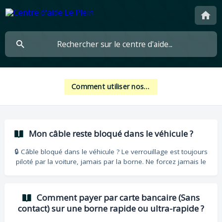
Comment utiliser nos bornes ?
Mon câble reste bloqué dans le véhicule ?
🔒 Câble bloqué dans le véhicule ? Le verrouillage est toujours
piloté par la voiture, jamais par la borne. Ne forcez jamais le
connecteur. 1️⃣ Les 3 réflexes d'urgence Stoppez la charge :
Badgez à nouveau, utilisez l'appli ou le bouton "Arrêter" sur
l'écran de la voiture. Double-cliquez sur "Déverrouiller" : Sur
Comment payer par carte bancaire (Sans
votre clé ou télécommande. Verrouillez / Déverrouillez :
contact) sur une borne rapide ou ultra-rapide ?
Faites un cycle complet avec la clé, ou mettez le contact du
véhicule. 2️⃣ Astuces par