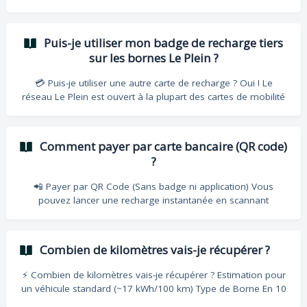
protéger sa batterie. Voici les 3 raisons principales : 1. La
règle des 80 % (Courbe de charge) La vitesse de charge n'est
pas constante. Elle est ultra-rapide jusqu'à 50 %, ralentit
Puis-je utiliser mon badge de recharge tiers
après 50 % et chute fortement au-dessus de 80 %. 💡
sur les bornes Le Plein ?
Conseil : Pour gagner du temps et de l'argent, débranchez à
80 %. 2. La météo (Température) Froid intense : La batterie
💳 Puis-je utiliser une autre carte de recharge ? Oui ! Le
réseau Le Plein est ouvert à la plupart des cartes de mobilité
du marché. 🔌 Opérateurs compatibles (exemples) : Les plus
courants : Chargemap, Shell Recharge, Izivia, TotalEnergies.
Professionnels & Flottes : Edenred, Bump, Ze-Watt, DCS.
Comment payer par carte bancaire (QR code)
Internationaux : Allego, GreenWay, Optimile. (Liste non
?
exhaustive) ⚠️ Ce qu'il faut savoir avant de badger : | Sujet |
Impact pour vous | | **Tarification
📲 Payer par QR Code (Sans badge ni application) Vous
pouvez lancer une recharge instantanée en scannant
simplement le QR Code présent sur la borne ou sur le sticker
d'identification. 🚀 Étapes pour lancer la charge : Scannez le
QR Code avec l'appareil photo de votre smartphone.
Combien de kilomètres vais-je récupérer ?
Appuyez sur "Payer directement par Carte Bancaire" sur la
page web qui s'affiche. Renseignez vos informations de
⚡ Combien de kilomètres vais-je récupérer ? Estimation pour
paiement en ligne. Validez : Une fois la pré-autorisation
un véhicule standard (~17 kWh/100 km) Type de Borne En 10
bancaire ac
min En 30 min En 1 heure Éco (11 kW) ~10 km ~30 km ~65